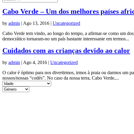
Cabo Verde – Um dos melhores países afri
by
admin
|
Ago 13, 2016
|
Uncategorized
Cabo Verde tem vindo, ao longo do tempo, a afirmar-se como um dos m
democrático tornaram-no um país bastante interessante em termos...
Cuidados com as crianças devido ao calor
by
admin
|
Ago 4, 2016
|
Uncategorized
O calor é óptimo para nos divertirmos, irmos à praia ou darmos um pas
nossos/nossas “codés”. No caso da nossa terra, Cabo Verde,...
Menu
Home
Loja
Finalizar reserva