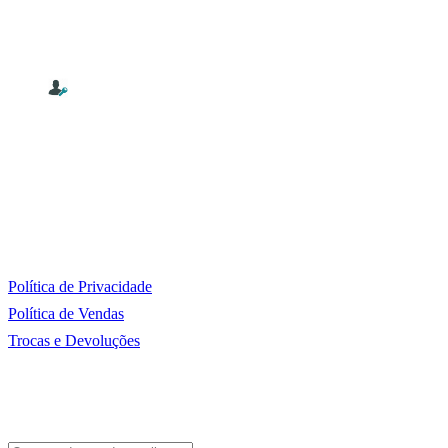
Blog
Sobre
Contactos
Contactos
Tel: (00 238) 916 81 83
E-mail: info@picarocha.com
Política do Site
Política de Privacidade
Política de Vendas
Trocas e Devoluções
Newsletter
Fique por dentro das novidades da Picarocha. Receba conteúdos inter